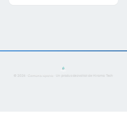
© 2026 ·
Comuna Apata
·
Un produs dezvoltat de Hirama Tech