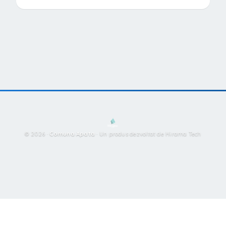
© 2026 ·
Comuna Apata
·
Un produs dezvoltat de Hirama Tech